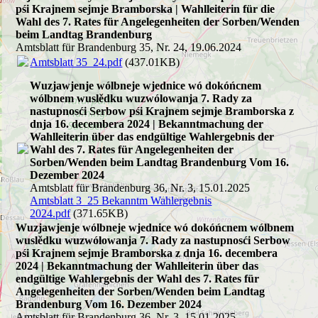
pśi Krajnem sejmje Bramborska | Wahlleiterin für die
Wahl des 7. Rates für Angelegenheiten der Sorben/Wenden
beim Landtag Brandenburg
Amtsblatt für Brandenburg 35, Nr. 24, 19.06.2024
Amtsblatt 35_24.pdf
(437.01KB)
Wuzjawjenje wólbneje wjednice wó dokóńcnem
wólbnem wuslědku wuzwólowanja 7. Rady za
nastupnosći Serbow pśi Krajnem sejmje Bramborska z
dnja 16. decembera 2024 | Bekanntmachung der
Wahlleiterin über das endgültige Wahlergebnis der
Wahl des 7. Rates für Angelegenheiten der
Sorben/Wenden beim Landtag Brandenburg Vom 16.
Dezember 2024
Amtsblatt für Brandenburg 36, Nr. 3, 15.01.2025
Amtsblatt 3_25 Bekanntm Wahlergebnis
2024.pdf
(371.65KB)
Wuzjawjenje wólbneje wjednice wó dokóńcnem wólbnem
wuslědku wuzwólowanja 7. Rady za nastupnosći Serbow
pśi Krajnem sejmje Bramborska z dnja 16. decembera
2024 | Bekanntmachung der Wahlleiterin über das
endgültige Wahlergebnis der Wahl des 7. Rates für
Angelegenheiten der Sorben/Wenden beim Landtag
Brandenburg Vom 16. Dezember 2024
Amtsblatt für Brandenburg 36, Nr. 3, 15.01.2025