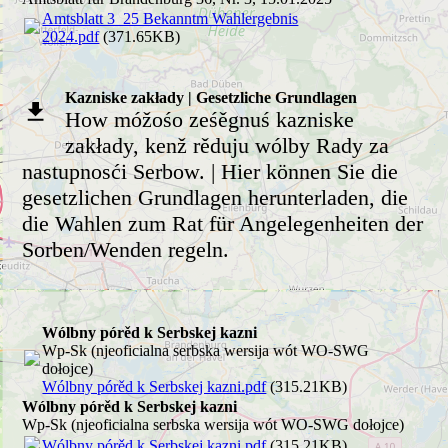
Amtsblatt 3_25 Bekanntm Wahlergebnis
2024.pdf
(371.65KB)
Kazniske zakłady | Gesetzliche Grundlagen
How móžośo ześěgnuś kazniske
zakłady, kenž rěduju wólby Rady za
nastupnosći Serbow. | Hier können Sie die
gesetzlichen Grundlagen herunterladen, die
die Wahlen zum Rat für Angelegenheiten der
Sorben/Wenden regeln.
Wólbny pórěd k Serbskej kazni
Wp-Sk (njeoficialna serbska wersija wót WO-SWG
dołojce)
Wólbny pórěd k Serbskej kazni.pdf
(315.21KB)
Wólbny pórěd k Serbskej kazni
Wp-Sk (njeoficialna serbska wersija wót WO-SWG dołojce)
Wólbny pórěd k Serbskej kazni.pdf
(315.21KB)