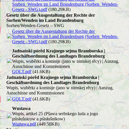
Sorben_Wenden im Land Brandenburg (Sorben_Wenden-
Gesetz - SWG).pdf
(180.29KB)
Gesetz über die Ausgestaltung der Rechte der
Sorben/Wenden im Land Brandenburg
Sorben/Wenden-Gesetz – SWG
Gesetz über die Ausgestaltung der Rechte der
Sorben_Wenden im Land Brandenburg (Sorben_Wenden-
Gesetz - SWG).pdf
(180.29KB)
Jadnański pórěd Krajnego sejma Bramborska |
Geschäftsordnung des Landtages Brandenburg
Wupis, wuběrki a komisije (jano w nimskej rěcy) | Auszug,
Ausschüsse und Kommissionen
GOLT.pdf
(41.6KB)
Jadnański pórěd Krajnego sejma Bramborska |
Geschäftsordnung des Landtages Brandenburg
Wupis, wuběrki a komisije (jano w nimskej rěcy) | Auszug,
Ausschüsse und Kommissionen
GOLT.pdf
(41.6KB)
Wustawa
Wupis, artikel 25 (Pšawa serbskego luda a jogo
pśisłušnicow a pśisłušnikow)
Wustawa.pdf
(449.56KB)