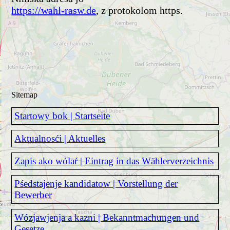
https://wahl-rasw.de
, z protokolom https.
Sitemap
Startowy bok | Startseite
Aktualnosći | Aktuelles
Zapis ako wólaŕ | Eintrag in das Wählerverzeichnis
Pśedstajenje kandidatow | Vorstellung der
Bewerber
Wózjawjenja a kazni | Bekanntmachungen und
Gesetze