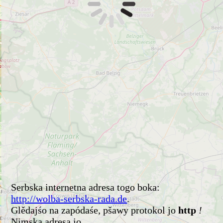
Serbska internetna adresa togo boka:
http://wolba-serbska-rada.de
.
Glědajśo na zapódaśe, pšawy protokol jo
http
!
Nimska adresa jo