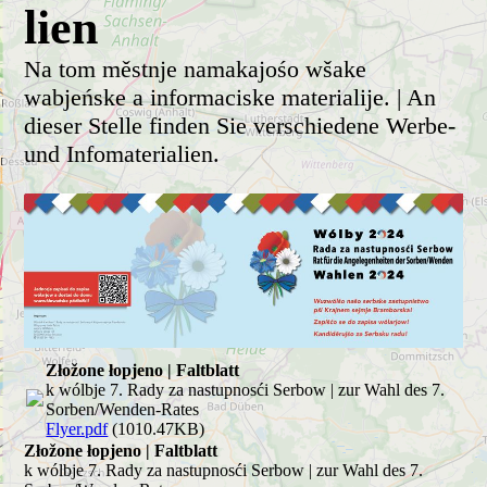
lien
Na tom městnje namakajośo wšake
wabjeńske a informaciske materialije. | An
dieser Stelle finden Sie verschiedene Werbe-
und Infomaterialien.
Złožone łopjeno | Faltblatt
k wólbje 7. Rady za nastupnosći Serbow | zur Wahl des 7.
Sorben/Wenden-Rates
Flyer.pdf
(1010.47KB)
Złožone łopjeno | Faltblatt
k wólbje 7. Rady za nastupnosći Serbow | zur Wahl des 7.