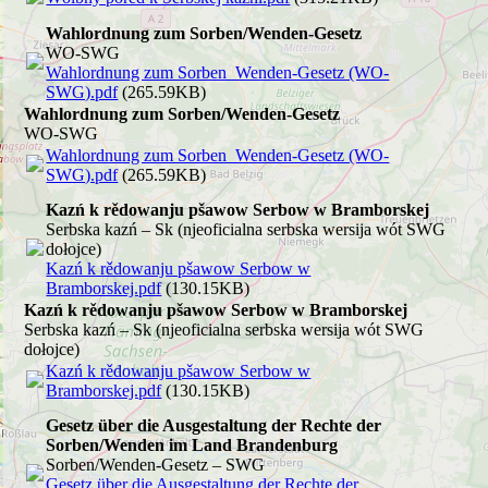
Wahlordnung zum Sorben/Wenden-Gesetz
WO-SWG
Wahlordnung zum Sorben_Wenden-Gesetz (WO-
SWG).pdf
(265.59KB)
Wahlordnung zum Sorben/Wenden-Gesetz
WO-SWG
Wahlordnung zum Sorben_Wenden-Gesetz (WO-
SWG).pdf
(265.59KB)
Kazń k rědowanju pšawow Serbow w Bramborskej
Serbska kazń – Sk (njeoficialna serbska wersija wót SWG
dołojce)
Kazń k rědowanju pšawow Serbow w
Bramborskej.pdf
(130.15KB)
Kazń k rědowanju pšawow Serbow w Bramborskej
Serbska kazń – Sk (njeoficialna serbska wersija wót SWG
dołojce)
Kazń k rědowanju pšawow Serbow w
Bramborskej.pdf
(130.15KB)
Gesetz über die Ausgestaltung der Rechte der
Sorben/Wenden im Land Brandenburg
Sorben/Wenden-Gesetz – SWG
Gesetz über die Ausgestaltung der Rechte der