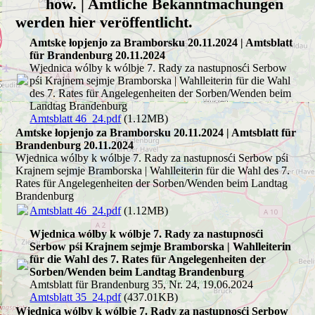
how. | Amtliche Bekanntmachungen
werden hier veröffentlicht.
Amtske łopjenjo za Bramborsku 20.11.2024 | Amtsblatt
für Brandenburg 20.11.2024
Wjednica wólby k wólbje 7. Rady za nastupnosći Serbow
pśi Krajnem sejmje Bramborska | Wahlleiterin für die Wahl
des 7. Rates für Angelegenheiten der Sorben/Wenden beim
Landtag Brandenburg
Amtsblatt 46_24.pdf
(1.12MB)
Amtske łopjenjo za Bramborsku 20.11.2024 | Amtsblatt für
Brandenburg 20.11.2024
Wjednica wólby k wólbje 7. Rady za nastupnosći Serbow pśi
Krajnem sejmje Bramborska | Wahlleiterin für die Wahl des 7.
Rates für Angelegenheiten der Sorben/Wenden beim Landtag
Brandenburg
Amtsblatt 46_24.pdf
(1.12MB)
Wjednica wólby k wólbje 7. Rady za nastupnosći
Serbow pśi Krajnem sejmje Bramborska | Wahlleiterin
für die Wahl des 7. Rates für Angelegenheiten der
Sorben/Wenden beim Landtag Brandenburg
Amtsblatt für Brandenburg 35, Nr. 24, 19.06.2024
Amtsblatt 35_24.pdf
(437.01KB)
Wjednica wólby k wólbje 7. Rady za nastupnosći Serbow