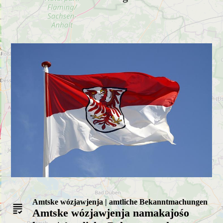
Amtske
wózjawjenja | amtliche Bekanntmachungen
Amtske wózjawjenja namakajośo