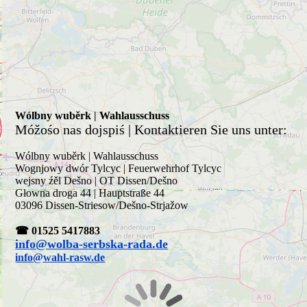
Wólbny wuběrk | Wahlausschuss
Móžośo nas dojspiś | Kontaktieren Sie uns unter:
Wólbny wuběrk | Wahlausschuss
Wognjowy dwór Tylcyc | Feuerwehrhof Tylcyc
wejsny źěl Dešno | OT Dissen/Dešno
Głowna droga 44 | Hauptstraße 44
03096 Dissen-Striesow/Dešno-Strjažow
☎ 01525 5417883
info@wolba-serbska-rada.de
info@wahl-rasw.de